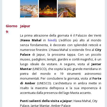
Giorno
Jaipur
9:
La prima attrazione della giornata è il Palazzo dei Venti
(
Hawa Mahal
in
hindi
). L’edificio più alto al mondo
senza fondamenta, è decorato con splendidi reticoli e
numerose finestre. L’Hawa Mahal si estende fino al
City
Palace
di Jaipur, la prossima tappa. Con un piccolo
museo, padiglioni, templi, giardini e cortili magnifici, è un
luogo ideale da visitare. A seguire, visita al
Jantar
Mantar
(UNESCO), che ospita la più grande meridiana in
pietra del mondo e 19 strumenti astronomici
monumentali. Per concludere la giornata, visita al
Forte
di Amber
(UNESCO). L’architettura in ambra mette in
risalto la maestria dell’epoca e la sua imponenza è
accentuata dalla presenza del lago Maota accanto.
Punti salienti della visita a Jaipur:
Hawa Mahal, City
Palace, Jantar Mantar, Amber Palace