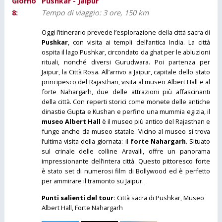
Giorno
Pushkar - Jaipur
8:
Tempo di viaggio: 3 ore, 150 km
Oggi l’itinerario prevede l’esplorazione della città sacra di
Pushkar
, con visita ai templi dell’antica India. La città
ospita il lago Pushkar, circondato da ghat per le abluzioni
rituali, nonché diversi Gurudwara. Poi partenza per
Jaipur, la Città Rosa. All’arrivo a Jaipur, capitale dello stato
principesco del Rajasthan, visita al museo Albert Hall e al
forte Nahargarh, due delle attrazioni più affascinanti
della città. Con reperti storici come monete delle antiche
dinastie Gupta e Kushan e perfino una mummia egizia, il
museo Albert Hall
è il museo più antico del Rajasthan e
funge anche da museo statale. Vicino al museo si trova
l’ultima visita della giornata: il
forte Nahargarh
. Situato
sul crinale delle colline Aravalli, offre un panorama
impressionante dell’intera città. Questo pittoresco forte
è stato set di numerosi film di Bollywood ed è perfetto
per ammirare il tramonto su Jaipur.
Punti salienti del tour:
Città sacra di Pushkar, Museo
Albert Hall, Forte Nahargarh