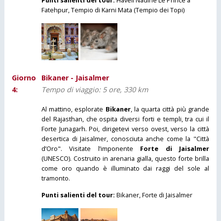
Punti salienti del tour:
Haveli Nadine Le Prince a
Fatehpur, Tempio di Karni Mata (Tempio dei Topi)
Giorno
Bikaner - Jaisalmer
4:
Tempo di viaggio: 5 ore, 330 km
Al mattino, esplorate
Bikaner
, la quarta città più grande
del Rajasthan, che ospita diversi forti e templi, tra cui il
Forte Junagarh. Poi, dirigetevi verso ovest, verso la città
desertica di Jaisalmer, conosciuta anche come la "Città
d’Oro". Visitate l’imponente
Forte di Jaisalmer
(UNESCO). Costruito in arenaria gialla, questo forte brilla
come oro quando è illuminato dai raggi del sole al
tramonto.
Punti salienti del tour:
Bikaner, Forte di Jaisalmer