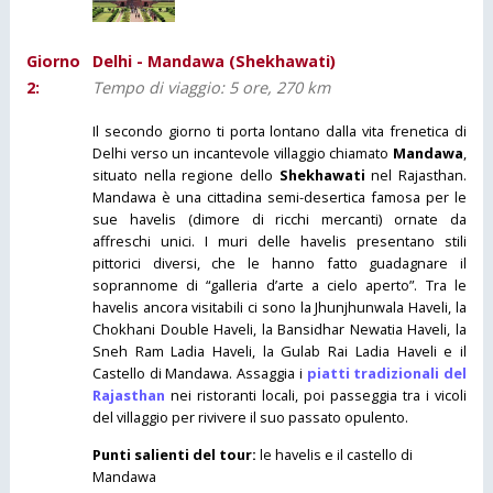
Giorno
Delhi - Mandawa (Shekhawati)
2:
Tempo di viaggio: 5 ore, 270 km
Il secondo giorno ti porta lontano dalla vita frenetica di
Delhi verso un incantevole villaggio chiamato
Mandawa
,
situato nella regione dello
Shekhawati
nel Rajasthan.
Mandawa è una cittadina semi-desertica famosa per le
sue havelis (dimore di ricchi mercanti) ornate da
affreschi unici. I muri delle havelis presentano stili
pittorici diversi, che le hanno fatto guadagnare il
soprannome di “galleria d’arte a cielo aperto”. Tra le
havelis ancora visitabili ci sono la Jhunjhunwala Haveli, la
Chokhani Double Haveli, la Bansidhar Newatia Haveli, la
Sneh Ram Ladia Haveli, la Gulab Rai Ladia Haveli e il
Castello di Mandawa. Assaggia i
piatti tradizionali del
Rajasthan
nei ristoranti locali, poi passeggia tra i vicoli
del villaggio per rivivere il suo passato opulento.
Punti salienti del tour:
le havelis e il castello di
Mandawa