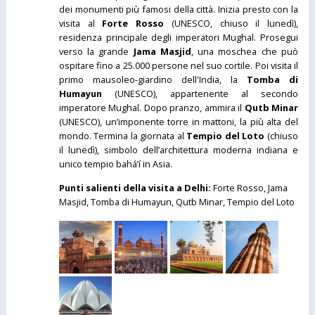
dei monumenti più famosi della città. Inizia presto con la
visita al
Forte Rosso
(UNESCO, chiuso il lunedì),
residenza principale degli imperatori Mughal. Prosegui
verso la grande
Jama Masjid
, una moschea che può
ospitare fino a 25.000 persone nel suo cortile. Poi visita il
primo mausoleo-giardino dell'India, la
Tomba di
Humayun
(UNESCO), appartenente al secondo
imperatore Mughal. Dopo pranzo, ammira il
Qutb Minar
(UNESCO), un’imponente torre in mattoni, la più alta del
mondo. Termina la giornata al
Tempio del Loto
(chiuso
il lunedì), simbolo dell’architettura moderna indiana e
unico tempio bahá’í in Asia.
Punti salienti della visita a Delhi:
Forte Rosso, Jama
Masjid, Tomba di Humayun, Qutb Minar, Tempio del Loto