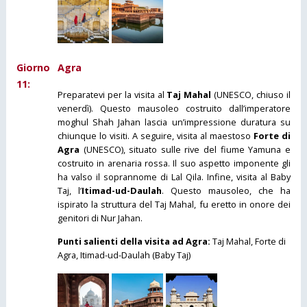
Giorno
Agra
11:
Preparatevi per la visita al
Taj Mahal
(UNESCO, chiuso il
venerdì). Questo mausoleo costruito dall’imperatore
moghul Shah Jahan lascia un’impressione duratura su
chiunque lo visiti. A seguire, visita al maestoso
Forte di
Agra
(UNESCO), situato sulle rive del fiume Yamuna e
costruito in arenaria rossa. Il suo aspetto imponente gli
ha valso il soprannome di Lal Qila. Infine, visita al Baby
Taj, l’
Itimad-ud-Daulah
. Questo mausoleo, che ha
ispirato la struttura del Taj Mahal, fu eretto in onore dei
genitori di Nur Jahan.
Punti salienti della visita ad Agra:
Taj Mahal, Forte di
Agra, Itimad-ud-Daulah (Baby Taj)