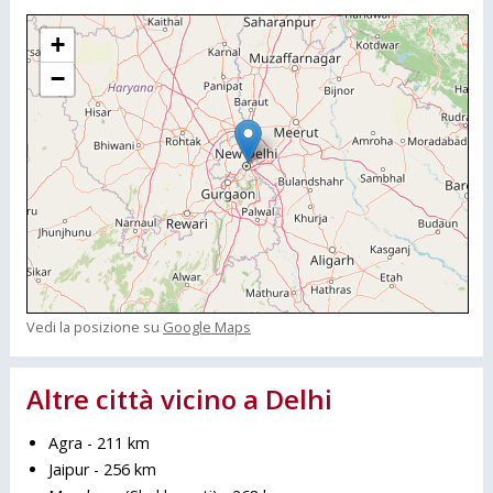
+
−
Vedi la posizione su
Google Maps
Altre città vicino a Delhi
Agra - 211 km
Jaipur - 256 km